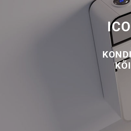
IC
KOND
KÕ