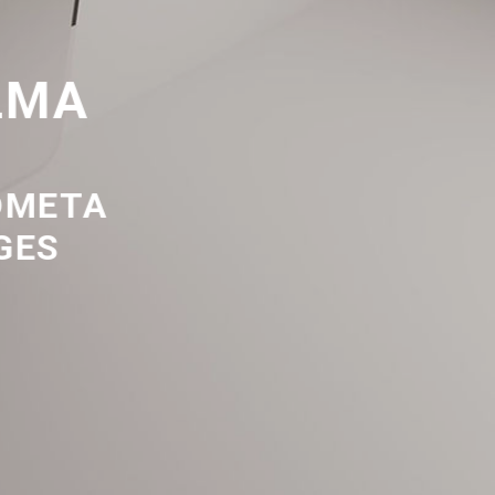
LMA
DMETA
GES