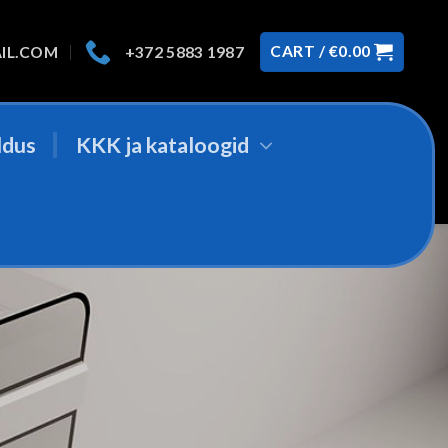
CART /
€
0.00
IL.COM
+372 5883 1987
ldus
KKK ja kataloogid