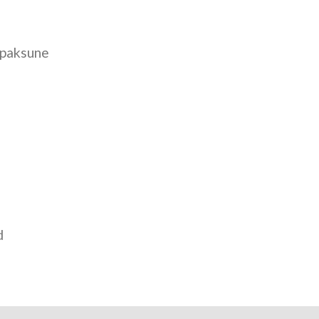
 paksune
d