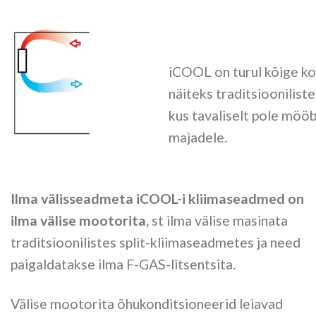
iCOOL on turul kõige ko
näiteks traditsioonilist
kus tavaliselt pole möö
majadele.
Ilma välisseadmeta iCOOL-i kliimaseadmed on
ilma välise mootorita,
st ilma välise masinata
traditsioonilistes split-kliimaseadmetes ja need
paigaldatakse ilma F-GAS-litsentsita.
Välise mootorita õhukonditsioneerid leiavad