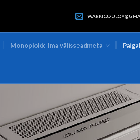
WARMCOOLOY@GMA
Monoplokk ilma välisseadmeta
Paiga