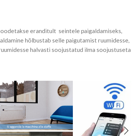
oodetakse eranditult seintele paigaldamiseks,
igaldamine hõlbustab selle paigutamist ruumidesse,
ruumidesse halvasti soojustatud ilma soojustuseta