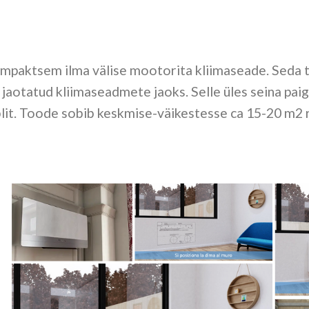
mpaktsem ilma välise mootorita kliimaseade. Seda t
e jaotatud kliimaseadmete jaoks. Selle üles seina pa
blit. Toode sobib keskmise-väikestesse ca 15-20 m2 