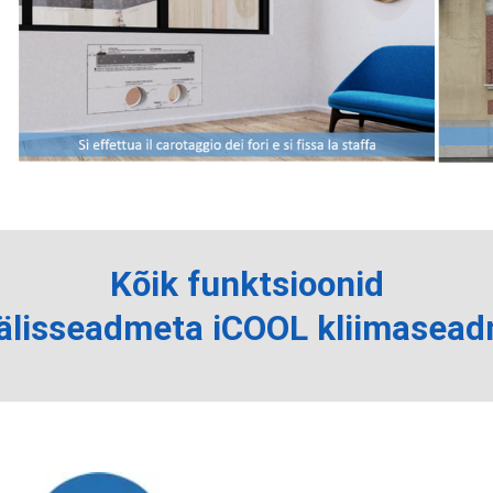
Kõik funktsioonid
välisseadmeta iCOOL kliimasead