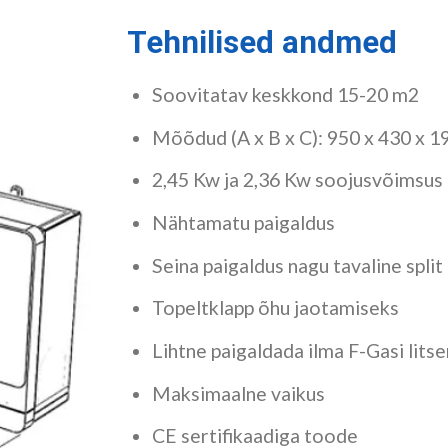
Tehnilised andmed
Soovitatav keskkond 15-20 m2
Mõõdud (A x B x C): 950 x 430 x 
2,45 Kw ja 2,36 Kw soojusvõimsus 
Nähtamatu paigaldus
Seina paigaldus nagu tavaline split
Topeltklapp õhu jaotamiseks
Lihtne paigaldada ilma F-Gasi litse
Maksimaalne vaikus
CE sertifikaadiga toode