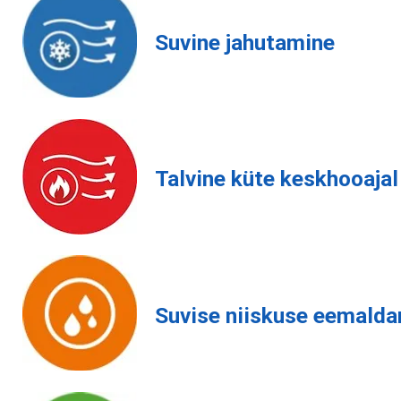
Suvine jahutamine
Talvine küte keskhooajal
Suvise niiskuse eemald