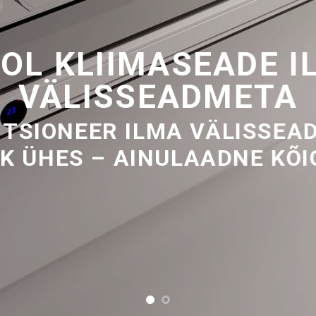
OOL KLIIMASEADE I
VÄLISSEADMETA
ITSIONEER ILMA VÄLISSEA
IK ÜHES – AINULAADNE KÕI