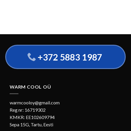
+372 5883 1987
WARM COOL OÜ
warmcooloy@gmail.com
Reg nr: 16719302
KMKR: EE102609794
Sepa 15G, Tartu, Eesti