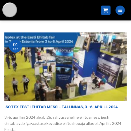
Skip
to
content
AUTHOR ARCHIVES:
ITSON
01
apr
ISOTEX EESTI EHITAB MESSIL TALLINNAS, 3.-6. APRILL 2024
3.-6. aprillini 2024 algab 26. rahvusvaheline ehitusmess. Eesti
ehitab avab iga-aastase kevadise ehitushooaja allpool. Aprillis 2024
Eesti...